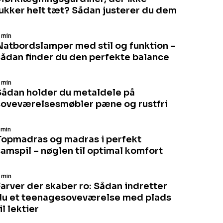
lukker helt tæt? Sådan justerer du dem
 min
Natbordslamper med stil og funktion –
sådan finder du den perfekte balance
 min
Sådan holder du metaldele på
soveværelsesmøbler pæne og rustfri
 min
Topmadras og madras i perfekt
samspil – nøglen til optimal komfort
 min
Farver der skaber ro: Sådan indretter
du et teenagesoveværelse med plads
il lektier