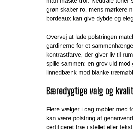
man måske tror. Neutrale toner 
grøn skaber ro, mens mørkere n
bordeaux kan give dybde og ele
Overvej at lade polstringen mat
gardinerne for et sammenhængen
kontrastfarve, der giver liv til 
spille sammen: en grov uld mod g
linnedbænk mod blanke træmøble
Bæredygtige valg og kvali
Flere vælger i dag møbler med 
kan være polstring af genanvend
certificeret træ i stellet eller teks