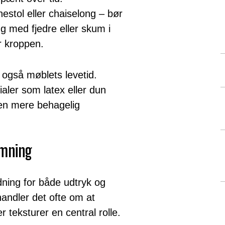
stol eller chaiselong – bør
g med fjedre eller skum i
er kroppen.
r også møblets levetid.
aler som latex eller dun
en mere behagelig
emning
dning for både udtryk og
handler det ofte om at
 teksturer en central rolle.