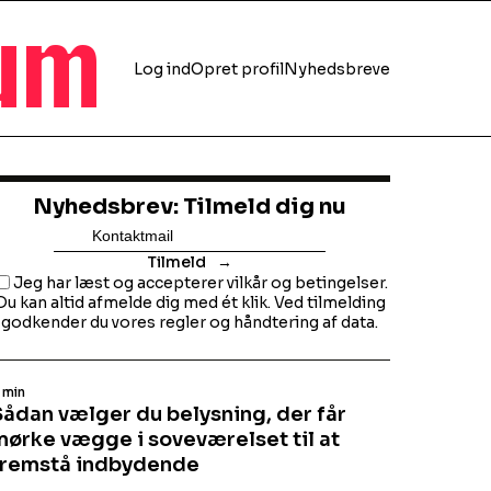
rum
Log ind
Opret profil
Nyhedsbreve
Nyhedsbrev: Tilmeld dig nu
Tilmeld
Jeg har læst og accepterer vilkår og betingelser.
Du kan altid afmelde dig med ét klik. Ved tilmelding
godkender du vores regler og håndtering af data.
 min
Sådan vælger du belysning, der får
mørke vægge i soveværelset til at
fremstå indbydende