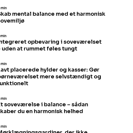
 min
Skab mental balance med et harmonisk
sovemiljø
 min
Integreret opbevaring i soveværelset
– uden at rummet føles tungt
 min
Lavt placerede hylder og kasser: Gør
børneværelset mere selvstændigt og
funktionelt
 min
Et soveværelse i balance – sådan
skaber du en harmonisk helhed
 min
Mørklægningsgardiner, der ikke