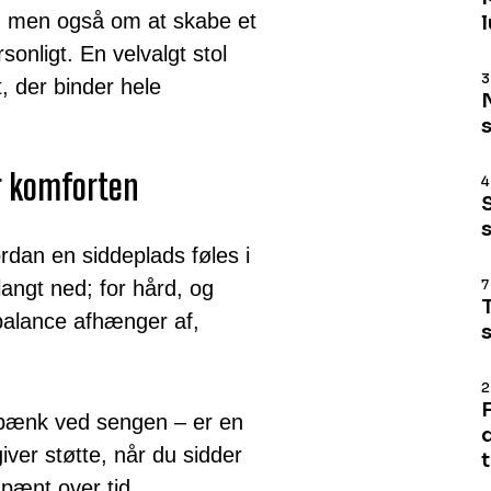
, men også om at skabe et
onligt. En velvalgt stol
3
, der binder hele
r komforten
4
rdan en siddeplads føles i
langt ned; for hård, og
7
balance afhænger af,
2
ænk ved sengen – er en
giver støtte, når du sidder
t
 pænt over tid.