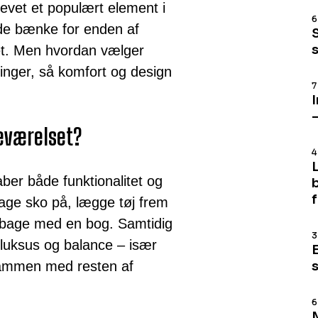
levet et populært element i
6
ede bænke for enden af
net. Men hvordan vælger
ringer, så komfort og design
7
veværelset?
4
ber både funktionalitet og
tage sko på, lægge tøj frem
tilbage med en bog. Samtidig
3
 luksus og balance – især
 sammen med resten af
6