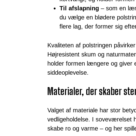
Til afslapning
– som en læne
du vælge en blødere polstrin
flere lag, der former sig eft
Kvaliteten af polstringen påvirke
Højresistent skum og naturmateri
holder formen længere og giver 
siddeoplevelse.
Materialer, der skaber st
Valget af materiale har stor bety
vedligeholdelse. I soveværelset 
skabe ro og varme – og her spiller