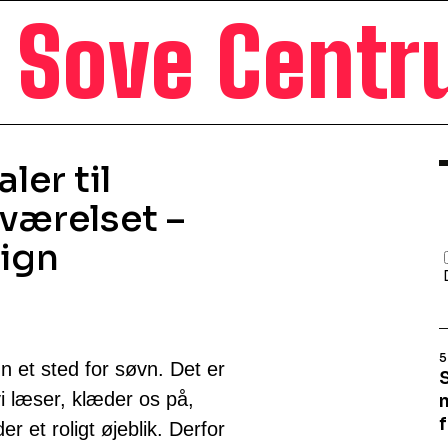
Sove Cent
ler til
værelset –
ign
5
 et sted for søvn. Det er
vi læser, klæder os på,
r et roligt øjeblik. Derfor