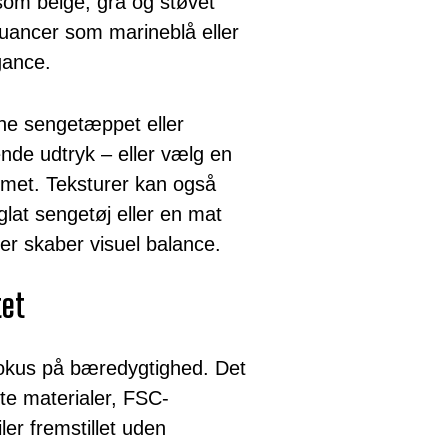
som beige, grå og støvet
uancer som marineblå eller
gance.
che sengetæppet eller
de udtryk – eller vælg en
rummet. Teksturer kan også
lat sengetøj eller en mat
r skaber visuel balance.
tet
fokus på bæredygtighed. Det
te materialer, FSC-
tiler fremstillet uden